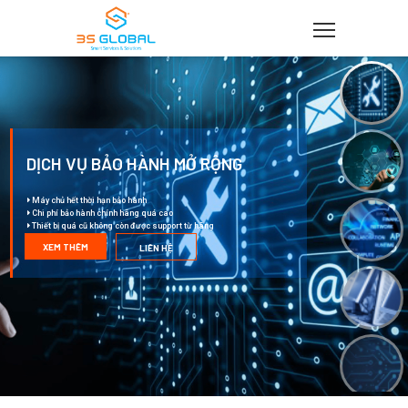
DỊCH VỤ BẢO HÀNH MỞ RỘNG
Máy chủ hết thời hạn bảo hành
Chi phí bảo hành chính hãng quá cao
Thiết bị quá cũ không còn được support từ hãng
XEM THÊM
LIÊN HỆ