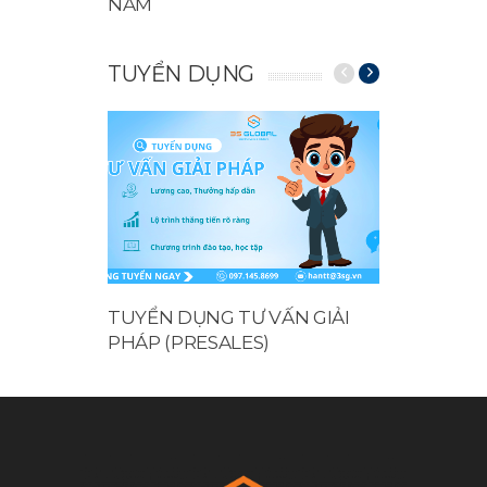
NAM
TUYỂN DỤNG
 GIẢI
TUYỂN DỤNG KỸ SƯ CƠ ĐIỆN
TUYỂN 