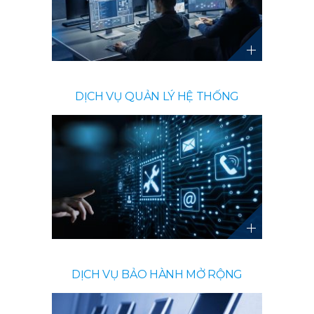
DỊCH VỤ QUẢN LÝ HỆ THỐNG
DỊCH VỤ BẢO HÀNH MỞ RỘNG