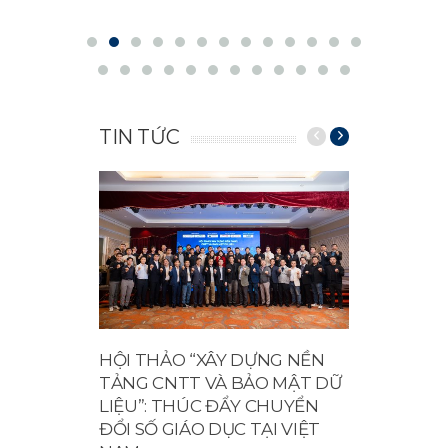
TIN TỨC
HỘI THẢO “XÂY DỰNG NỀN
3S GLOB
TẢNG CNTT VÀ BẢO MẬT DỮ
GHI NH
LIỆU”: THÚC ĐẨY CHUYỂN
HANOIT
ĐỔI SỐ GIÁO DỤC TẠI VIỆT