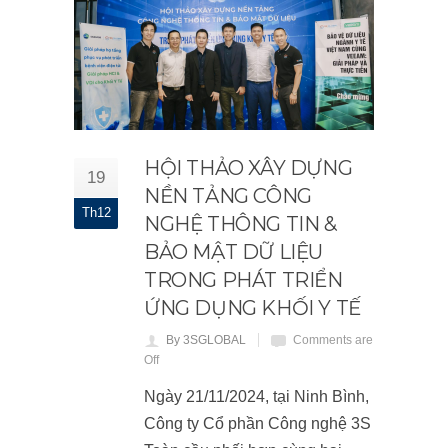
HỘI THẢO XÂY DỰNG
19
NỀN TẢNG CÔNG
Th12
NGHỆ THÔNG TIN &
BẢO MẬT DỮ LIỆU
TRONG PHÁT TRIỂN
ỨNG DỤNG KHỐI Y TẾ
By 3SGLOBAL
Comments are
Off
Ngày 21/11/2024, tại Ninh Bình,
Công ty Cổ phần Công nghệ 3S