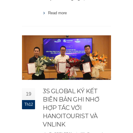
Read more
3S GLOBAL KÝ KẾT
19
BIÊN BẢN GHI NHỚ
Th12
HỢP TÁC VỚI
HANOITOURIST VÀ
VNLINK