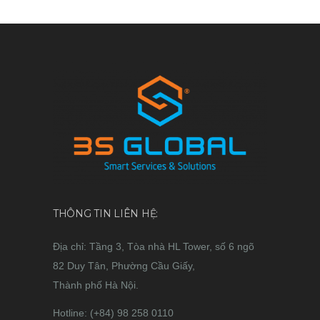
THÔNG TIN LIÊN HỆ:
Địa chỉ: Tầng 3, Tòa nhà HL Tower, số 6 ngõ
82 Duy Tân, Phường Cầu Giấy,
Thành phố Hà Nội.
Hotline: (+84) 98 258 0110