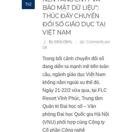
Th2
BẢO MẬT DỮ LIỆU”:
THÚC ĐẨY CHUYỂN
ĐỔI SỐ GIÁO DỤC TẠI
VIỆT NAM
By 3SGLOBAL
Comments are
Off
Trong bối cảnh chuyển đổi số
đang diễn ra mạnh mẽ trên toàn
cầu, ngành giáo dục Việt Nam
không nằm ngoài xu thế đó.
Ngày 21-22/2 vừa qua, tại FLC
Resort Vĩnh Phúc, Trung tâm
Quản trị Đại học số – Văn
phòng Đại học Quốc gia Hà Nội
(VNU) phối hợp cùng Công ty
Cổ phần Công nghệ